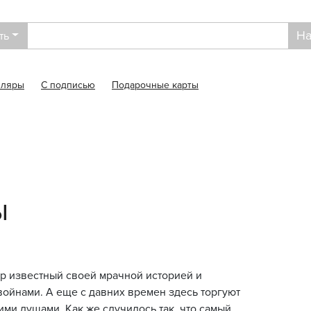
На
ть
пляры
С подписью
Подарочные карты
ы
р известный своей мрачной историей и
ойнами. А еще с давних времен здесь торгуют
ми душами. Как же случилось так, что самый