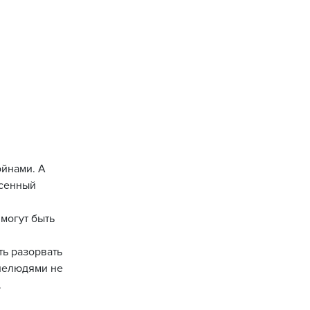
ойнами. А
есенный
 могут быть
ть разорвать
 нелюдями не
.