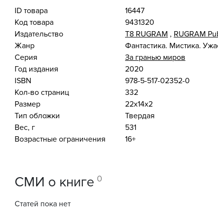
ID товара
16447
Код товара
9431320
Издательство
Т8 RUGRAM
,
RUGRAM Pub
Жанр
Фантастика. Мистика. Уж
Серия
За гранью миров
Год издания
2020
ISBN
978-5-517-02352-0
Кол-во страниц
332
Размер
22x14x2
Тип обложки
Твердая
Вес, г
531
Возрастные ограничения
16+
0
СМИ о книге
Статей пока нет