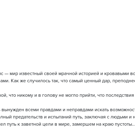
ис — мир известный своей мрачной историей и кровавыми в
ами. Как же случилось так, что самый ценный дар, преподн
ой, что никому и в голову не могло прийти, что последствия
ь вынужден всеми правдами и неправдами искать возможнос
олный предательств и испытаний путь, заключая с людьми и
ел путь к заветной цели в мире, замершем на краю пустоты..