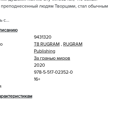
, преподнесенный людям Творцами, стал обычным
 с...
описанию
9431320
во
Т8 RUGRAM
,
RUGRAM
Publishing
За гранью миров
2020
978-5-517-02352-0
16+
я
арактеристикам