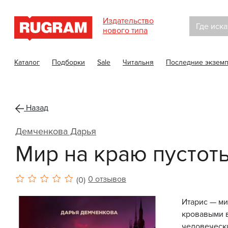
Издательство
Где иска
нового типа
Каталог
Подборки
Sale
Читальня
Последние экзем
Назад
Демченкова Дарья
Мир на краю пустот
0 отзывов
(0)
Итарис — ми
кровавыми в
человечески