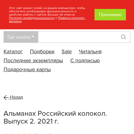
Этот сайт хранит cookie на вашем компьютере, чтобы
обеспечить необходимую функциональность и
Принимаю
удобство работы с сайтом. Больше об этом см.
Политику конфиденциальности
и
Правила интернет-
магазина
.
Где искать
Най
Каталог
Подборки
Sale
Читальня
Последние экземпляры
С подписью
Подарочные карты
Назад
Альманах Российский колокол.
Выпуск 2. 2021 г.