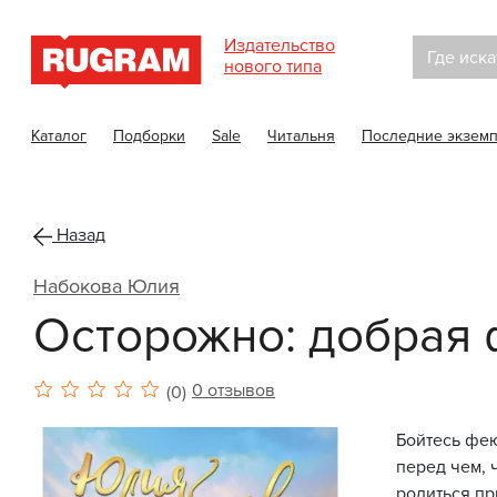
Издательство
Где иска
нового типа
Каталог
Подборки
Sale
Читальня
Последние экзем
Назад
Набокова Юлия
Осторожно: добрая 
0 отзывов
(0)
Бойтесь фе
перед чем, 
родиться пр