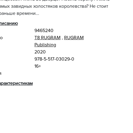
амых завидных холостяков королевства? Не стоит
раньше времени...
описанию
9465240
во
Т8 RUGRAM
,
RUGRAM
Publishing
2020
978-5-517-03029-0
16+
я
арактеристикам