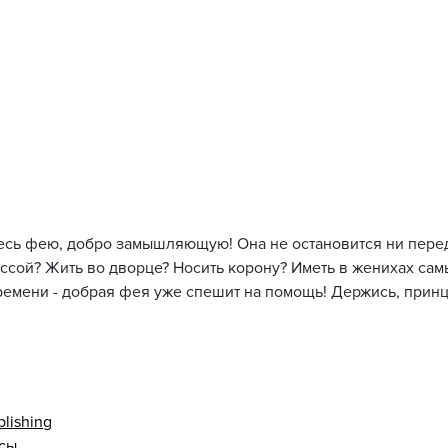
тесь фею, добро замышляющую! Она не остановится ни перед
ссой? Жить во дворце? Носить корону? Иметь в женихах са
ремени - добрая фея уже спешит на помощь! Держись, принц
lishing
асы