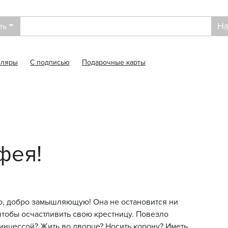
На
ть
пляры
С подписью
Подарочные карты
фея!
ю, добро замышляющую! Она не остановится ни
чтобы осчастливить свою крестницу. Повезло
инцессой? Жить во дворце? Носить корону? Иметь