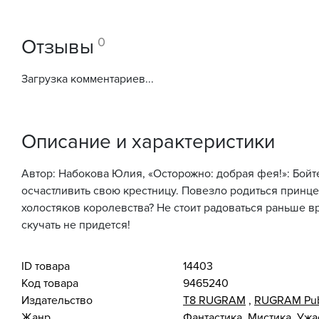
0
Отзывы
Загрузка комментариев...
Описание и характеристики
Автор: Набокова Юлия, «Осторожно: добрая фея!»: Бой
осчастливить свою крестницу. Повезло родиться принце
холостяков королевства? Не стоит радоваться раньше в
скучать не придется!
ID товара
14403
Код товара
9465240
Издательство
Т8 RUGRAM
,
RUGRAM Pub
Жанр
Фантастика. Мистика. Уж