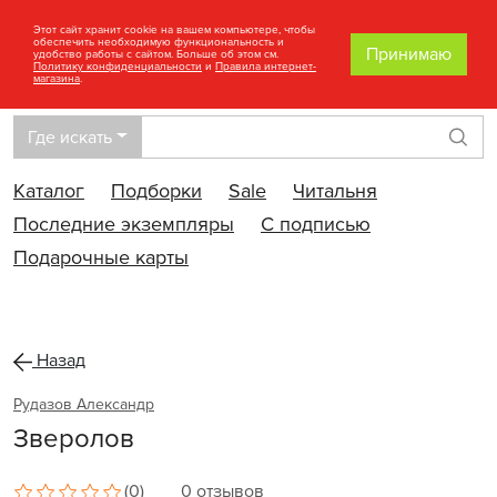
Этот сайт хранит cookie на вашем компьютере, чтобы
обеспечить необходимую функциональность и
Принимаю
удобство работы с сайтом. Больше об этом см.
Политику конфиденциальности
и
Правила интернет-
магазина
.
Где искать
Най
Каталог
Подборки
Sale
Читальня
Последние экземпляры
С подписью
Подарочные карты
Назад
Рудазов Александр
Зверолов
(0)
0 отзывов