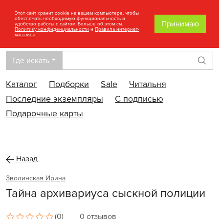
Этот сайт хранит cookie на вашем компьютере, чтобы
обеспечить необходимую функциональность и
Принимаю
удобство работы с сайтом. Больше об этом см.
Политику конфиденциальности
и
Правила интернет-
магазина
.
Где искать
Най
Каталог
Подборки
Sale
Читальня
Последние экземпляры
С подписью
Подарочные карты
Назад
Зволинская Ирина
Тайна архивариуса сыскной полиции
(0)
0 отзывов