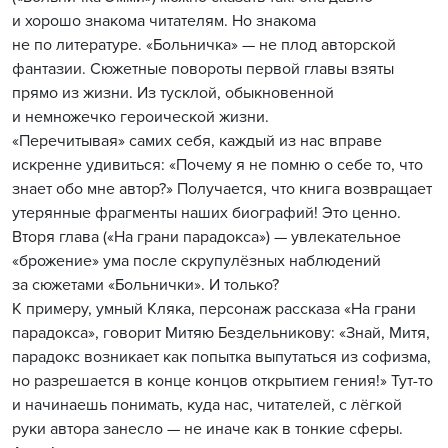
и хорошо знакома читателям. Но знакома
не по литературе. «Больничка» — не плод авторской
фантазии. Сюжетные повороты первой главы взяты
прямо из жизни. Из тусклой, обыкновенной
и немножечко героической жизни.
«Перечитывая» самих себя, каждый из нас вправе
искренне удивиться: «Почему я не помню о себе то, что
знает обо мне автор?» Получается, что книга возвращает
утерянные фрагменты наших биографий! Это ценно.
Вторя глава («На грани парадокса») — увлекательное
«брожение» ума после скрупулёзных наблюдений
за сюжетами «Больнички». И только?
К примеру, умный Кляка, персонаж рассказа «На грани
парадокса», говорит Митяю Бездельникову: «Знай, Митя,
парадокс возникает как попытка выпутаться из софизма,
но разрешается в конце концов открытием гения!» Тут-то
и начинаешь понимать, куда нас, читателей, с лёгкой
руки автора занесло — не иначе как в тонкие сферы.