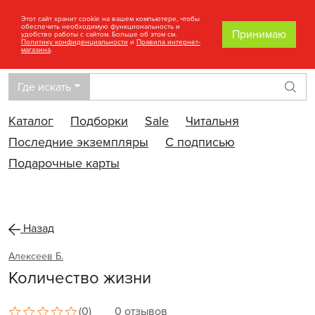
Этот сайт хранит cookie на вашем компьютере, чтобы
обеспечить необходимую функциональность и
Принимаю
удобство работы с сайтом. Больше об этом см.
Политику конфиденциальности
и
Правила интернет-
магазина
.
Где искать
Най
Каталог
Подборки
Sale
Читальня
Последние экземпляры
С подписью
Подарочные карты
Назад
Алексеев Б.
Количество жизни
(0)
0 отзывов