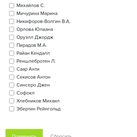
Михайлов С.
Мичурина Марина
Никифоров-Волгин В.А.
Орлова Юлиана
Оруэлл Джордж
Пирадов М.А.
Райан Кендалл
Реншлебротен Л.
Саар Анти
Секисов Антон
Синсеро Джен
Софокл
Хлебников Михаил
Эбертин Рейнгольд