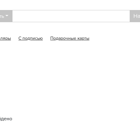
На
ть
пляры
С подписью
Подарочные карты
йдено