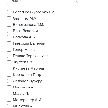
Edited by Glybochko P.V.
Gazimiev M.A.
Виноградова Т.М.
Вовк Валерий
Волкова А.Б.
Гаевский Валерий
Генер Марго
Геника-Терехин Иван
Журтова Ж.
Кистяева Марина
Кропоткин Петр
Леванов Эдуард
Максимова Г.
Маллу П.
Межеричер А.И.
Милютин А.