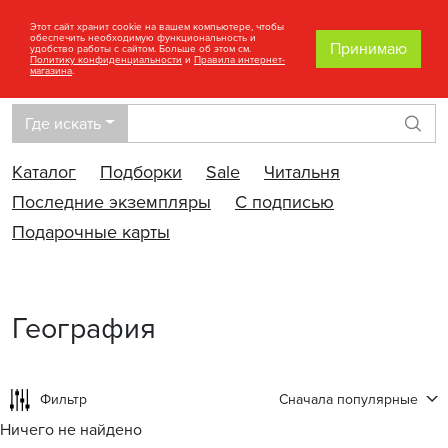
Этот сайт хранит cookie на вашем компьютере, чтобы
обеспечить необходимую функциональность и
Принимаю
удобство работы с сайтом. Больше об этом см.
Политику конфиденциальности
и
Правила интернет-
магазина
.
Где искать
Най
Каталог
Подборки
Sale
Читальня
Последние экземпляры
С подписью
Подарочные карты
География
Фильтр
Сначала популярные
Ничего не найдено