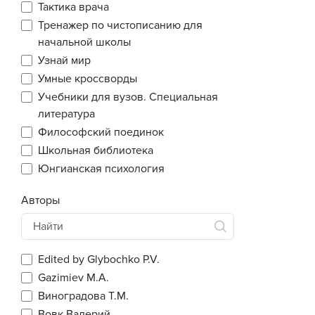
Тактика врача
Тренажер по чистописанию для
начальной школы
Узнай мир
Умные кроссворды
Учебники для вузов. Специальная
литература
Философский поединок
Школьная библиотека
Юнгианская психология
Авторы
Edited by Glybochko P.V.
Gazimiev M.A.
Виноградова Т.М.
Вовк Валерий