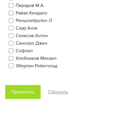
Пирадов М.А.
Райан Кендалл
Реншлебротен Л.
Саар Анти
Секисов Антон
Синсеро Джен
Софокл
Хлебников Михаил
Эбертин Рейнгольд