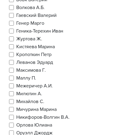
Волкова А.Б.
Гаевский Валерий
Генер Марго
Геника-Терехин Иван
Журтова Ж.
Кистяева Марина
Кропоткин Петр
Леванов Эдуард
Максимова Г.
Маллу П.
Межеричер А.И.
Милютин А.
Михайлов С.
Мичурина Марина
Никифоров-Волгин В.А.
Орлова Юлиана
Оруэлл Джордж