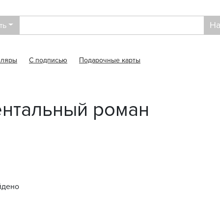
На
ть
пляры
С подписью
Подарочные карты
нтальный роман
йдено