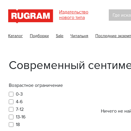
Издательство
Где иска
нового типа
Каталог
Подборки
Sale
Читальня
Последние экзем
Современный сентиме
Возрастное ограничение
0-3
4-6
7-12
Ничего не на
13-16
18