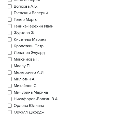
Волкова А.Б.
Гаевский Валерий
Генер Марго
Геника-Терехин Иван
Журтова Ж.
Кистяева Марина
Кропоткин Петр
Леванов Эдуард
Максимова Г.
Маллу П.
Межеричер А.И.
Милютин А.
Михайлов С.
Мичурина Марина
Никифоров-Волгин В.А.
Орлова Юлиана
Оруэлл Джордж