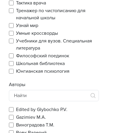
Тактика врача
Тренажер по чистописанию для
начальной школы
Узнай мир
Умные кроссворды
Учебники для вузов. Специальная
литература
Философский поединок
Школьная библиотека
Юнгианская психология
Авторы
Edited by Glybochko P.V.
Gazimiev M.A.
Виноградова Т.М.
Вовк Валерий