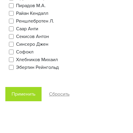
Пирадов М.А.
Райан Кендалл
Реншлебротен Л.
Саар Анти
Секисов Антон
Синсеро Джен
Софокл
Хлебников Михаил
Эбертин Рейнгольд