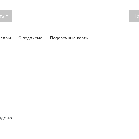
На
ть
пляры
С подписью
Подарочные карты
йдено