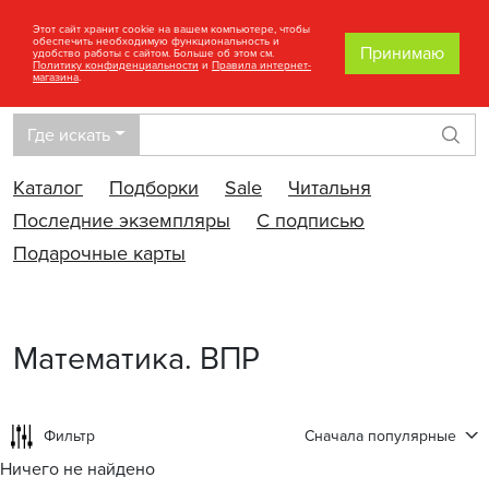
Этот сайт хранит cookie на вашем компьютере, чтобы
обеспечить необходимую функциональность и
Принимаю
удобство работы с сайтом. Больше об этом см.
Политику конфиденциальности
и
Правила интернет-
магазина
.
Где искать
Най
Каталог
Подборки
Sale
Читальня
Последние экземпляры
С подписью
Подарочные карты
Математика. ВПР
Фильтр
Сначала популярные
Ничего не найдено