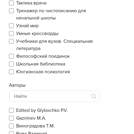
Тактика врача
Тренажер по чистописанию для
начальной школы
Узнай мир
Умные кроссворды
Учебники для вузов. Специальная
литература
Философский поединок
Школьная библиотека
Юнгианская психология
Авторы
Edited by Glybochko P.V.
Gazimiev M.A.
Виноградова Т.М.
Вовк Валерий