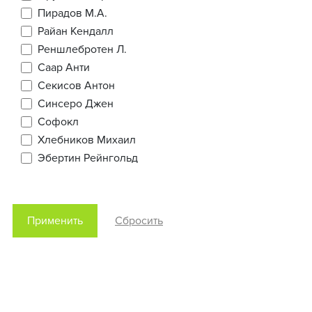
Пирадов М.А.
Райан Кендалл
Реншлебротен Л.
Саар Анти
Секисов Антон
Синсеро Джен
Софокл
Хлебников Михаил
Эбертин Рейнгольд