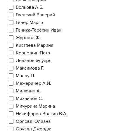
Волкова А.Б.
Гаевский Валерий
Генер Марго
Геника-Терехин Иван
Журтова Ж.
Кистяева Марина
Кропоткин Петр
Леванов Эдуард
Максимова Г.
Маллу П.
Межеричер А.И.
Милютин А.
Михайлов С.
Мичурина Марина
Никифоров-Волгин В.А.
Орлова Юлиана
Оруэлл Джордж