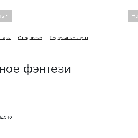
На
ть
пляры
С подписью
Подарочные карты
нное фэнтези
йдено