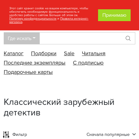
Этот сайт хранит cookie на вашем компьютере, чтобы
обеспечить необходимую функциональность и
Принимаю
удобство работы с сайтом. Больше об этом см.
Политику конфиденциальности
и
Правила интернет-
магазина
.
Где искать
Най
Каталог
Подборки
Sale
Читальня
Последние экземпляры
С подписью
Подарочные карты
Классический зарубежный
детектив
Фильтр
Сначала популярные