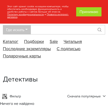
Этот сайт хранит cookie на вашем компьютере, чтобы
обеспечить необходимую функциональность и
Принимаю
удобство работы с сайтом. Больше об этом см.
Политику конфиденциальности
и
Правила интернет-
магазина
.
Где искать
Най
Каталог
Подборки
Sale
Читальня
Последние экземпляры
С подписью
Подарочные карты
Детективы
Фильтр
Сначала популярные
Ничего не найдено