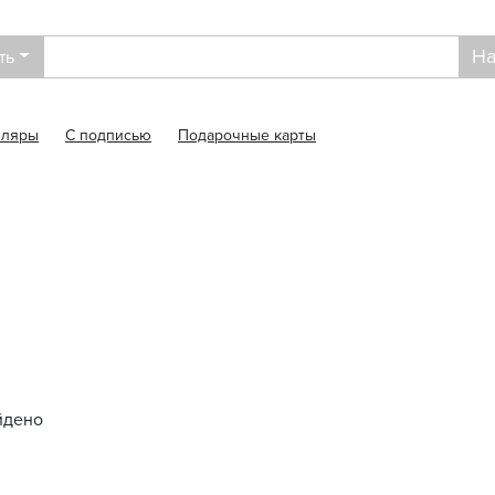
На
ть
пляры
С подписью
Подарочные карты
йдено