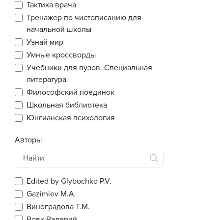
Тактика врача
Тренажер по чистописанию для
начальной школы
Узнай мир
Умные кроссворды
Учебники для вузов. Специальная
литература
Философский поединок
Школьная библиотека
Юнгианская психология
Авторы
Edited by Glybochko P.V.
Gazimiev M.A.
Виноградова Т.М.
Вовк Валерий