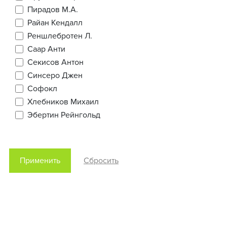
Пирадов М.А.
Райан Кендалл
Реншлебротен Л.
Саар Анти
Секисов Антон
Синсеро Джен
Софокл
Хлебников Михаил
Эбертин Рейнгольд