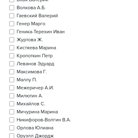
Волкова А.Б.
Гаевский Валерий
Генер Марго
Геника-Терехин Иван
Журтова Ж.
Кистяева Марина
Кропоткин Петр
Леванов Эдуард
Максимова Г.
Маллу П.
Межеричер А.И.
Милютин А.
Михайлов С.
Мичурина Марина
Никифоров-Волгин В.А.
Орлова Юлиана
Оруэлл Джордж