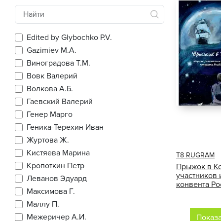
Edited by Glybochko P.V.
Gazimiev M.A.
Виноградова Т.М.
Вовк Валерий
Волкова А.Б.
Гаевский Валерий
Генер Марго
Геника-Терехин Иван
Журтова Ж.
Кистяева Марина
Т8 RUGRAM
Кропоткин Петр
Прыжок в Ко
участников 
Леванов Эдуард
конвента Ро
Максимова Г.
Маллу П.
Межеричер А.И.
Показ