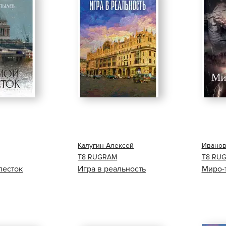
Калугин Алексей
Иванов
Т8 RUGRAM
Т8 RU
песток
Игра в реальность
Миро-т