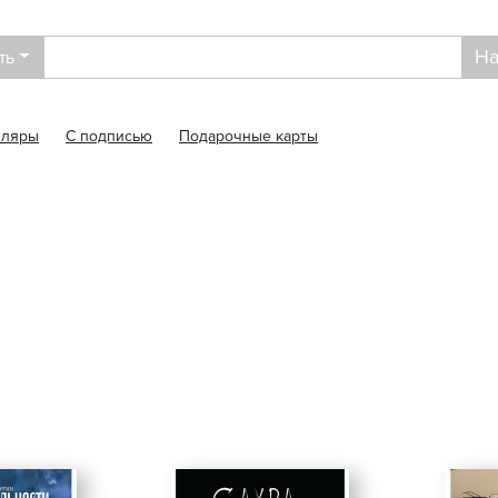
На
ть
пляры
С подписью
Подарочные карты