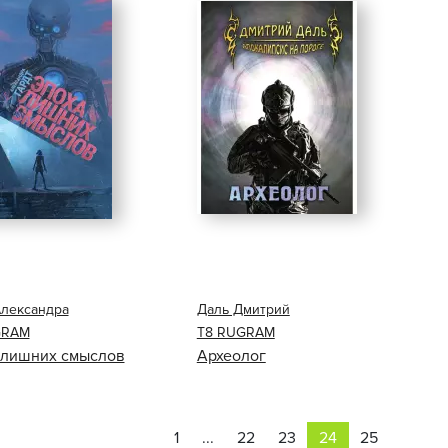
Александра
Даль Дмитрий
GRAM
Т8 RUGRAM
 лишних смыслов
Археолог
1
...
22
23
24
25