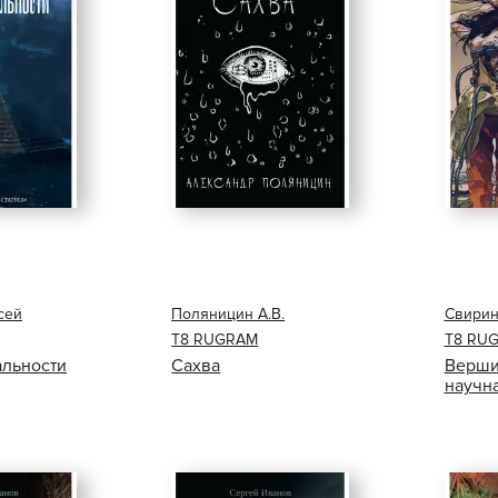
сей
Поляницин А.В.
Свирин
Т8 RUGRAM
Т8 RU
альности
Сахва
Верши
научн