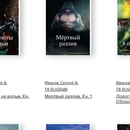
й А.
Иванов Сергей А.
Иванов
Т8 RUGRAM
Т8 RU
 на ведьм. Кн.
Мертвый разлив. Кн. 1
Дорога
Сборн