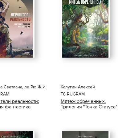
а Светлана
,
ле Рю Ж.И.
Калугин Алексей
GRAM
Т8 RUGRAM
тели реальности:
Мятеж обреченных.
ая фантастика
Трилогия "Точка Статуса"