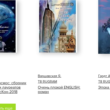
Варшавская Я.
Гардт 
Т8 RUGRAM
Т8 RU
смос: сборник
и лауреатов
Очень плохой ENGLISH:
Эпоха
сКон-2018
роман
ать еще