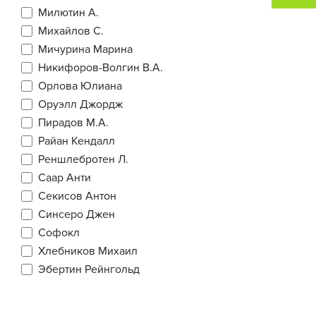
Милютин А.
Михайлов С.
Мичурина Марина
Никифоров-Волгин В.А.
Орлова Юлиана
Оруэлл Джордж
Пирадов М.А.
Райан Кендалл
Реншлебротен Л.
Саар Анти
Секисов Антон
Синсеро Джен
Софокл
Хлебников Михаил
Эбертин Рейнгольд