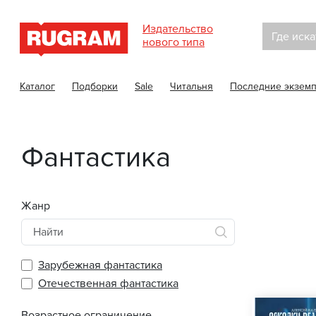
Издательство
Где иска
нового типа
Каталог
Подборки
Sale
Читальня
Последние экзем
Фантастика
Жанр
Зарубежная фантастика
Отечественная фантастика
Возрастное ограничение