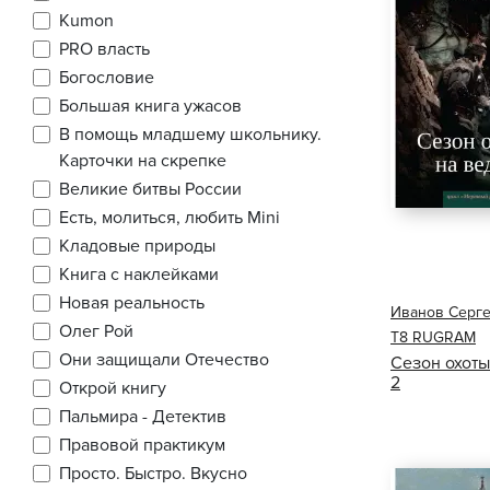
Kumon
PRO власть
Богословие
Большая книга ужасов
В помощь младшему школьнику.
Карточки на скрепке
Великие битвы России
Есть, молиться, любить Mini
Кладовые природы
Книга с наклейками
Новая реальность
Иванов Серге
Олег Рой
Т8 RUGRAM
Они защищали Отечество
Сезон охоты
2
Открой книгу
Пальмира - Детектив
Правовой практикум
Просто. Быстро. Вкусно