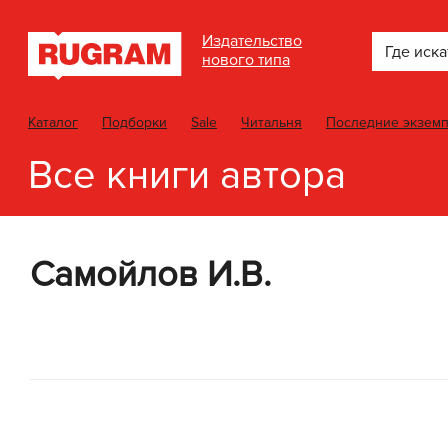
Издательство
Где иска
нового типа
Каталог
Подборки
Sale
Читальня
Последние экзем
Все книги автора
Самойлов И.В.