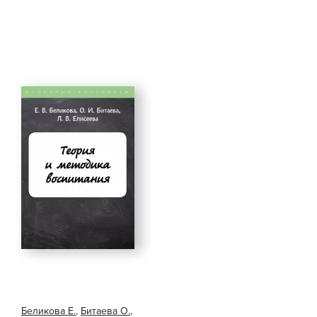
Беликова Е.
,
Битаева О.
,