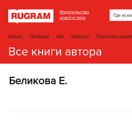
Издательство
Где иска
нового типа
Каталог
Подборки
Sale
Читальня
Последние экзем
Все книги автора
Беликова Е.